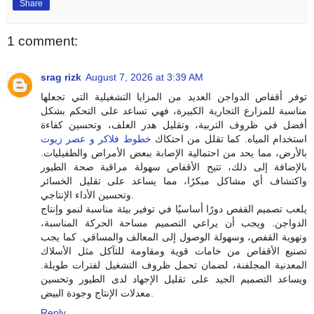
Share
1 comment:
srag rizk
August 7, 2026 at 3:39 AM
توفر أقفاص الدواجن العديد من المزايا التشغيلية التي تجعلها
مناسبة للمزارع التجارية الكبيرة، فهي تساعد على التحكم بشكل
أفضل في ظروف التربية، وتقليل هدر العلف، وتحسين كفاءة
استخدام المياه. كما تقلل من احتكاك
خطوط فلاكر و عصر زيوت
بالأرض، مما يحد من احتمالية الإصابة ببعض الأمراض والطفيليات.
بالإضافة إلى ذلك، تتيح الأقفاص سهولة مراقبة صحة الطيور
واكتشاف أي مشاكل مبكرًا، مما يساعد على تقليل الخسائر
وتحسين الأداء الإنتاجي.
يلعب تصميم القفص دورًا أساسيًا في توفير بيئة مناسبة لنمو وإنتاج
الدواجن. ويجب أن يراعي التصميم مساحة الحركة المناسبة،
وتهوية القفص، وسهولة الوصول إلى المعالف والمساقي. كما يجب
تصنيع الأقفاص من خامات قوية ومقاومة للتآكل مثل الأسلاك
المعدنية المجلفنة، لضمان تحمل ظروف التشغيل لفترات طويلة.
ويساعد التصميم الجيد على تقليل الإجهاد لدى الطيور وتحسين
معدلات الإنتاج وجودة البيض.
Reply